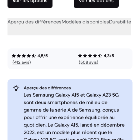
Voir les options
Voir les options
Aperçu des différences
Modèles disponibles
Durabilité
Per
4,5/5
4,3/5
(412 avis)
(508 avis)
Aperçu des différences
Les Samsung Galaxy A15 et Galaxy A23 5G
sont deux smartphones de milieu de
gamme de la série A de Samsung, conçus
pour offrir une expérience équilibrée au
quotidien. Le Galaxy A15, lancé en décembre
2023, est un modèle plus récent que le
Galaxy A23 5G, sorti en août 2022. Bien qu'ils