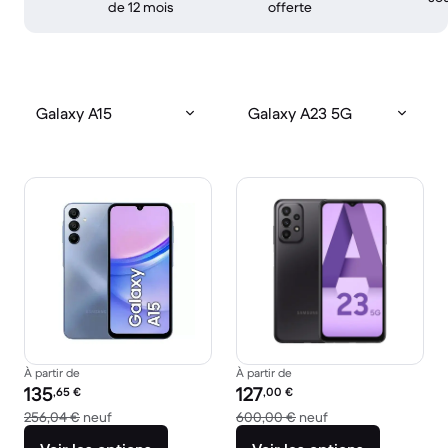
de 12 mois
offerte
Galaxy A15
Galaxy A23 5G
À partir de
À partir de
Prix reconditionné :
Prix reconditionné :
135
127
,65
€
,00
€
contre 256,04 € neuf
contre 600,00 € n
256,04 €
neuf
600,00 €
neuf