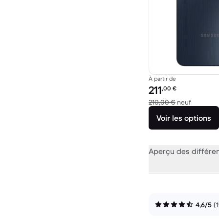
À partir de
Prix reconditionné :
211
,00
€
contre 2
210,00 €
neuf
Voir les options
Aperçu des différe
4,6/5
(