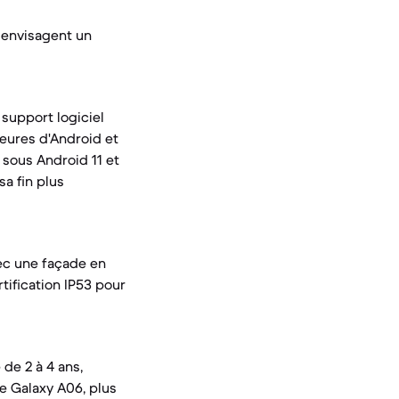
i envisagent un
 support logiciel
eures d'Android et
é sous Android 11 et
sa fin plus
vec une façade en
rtification IP53 pour
de 2 à 4 ans,
Le Galaxy A06, plus