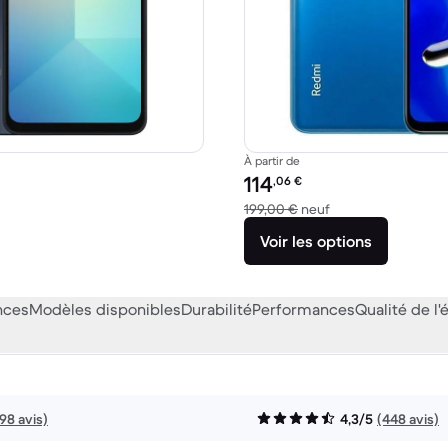
À partir de
Prix reconditionné :
114
,06
€
10,00 € neuf
contre 199,00 € ne
199,00 €
neuf
Voir les options
nces
Modèles disponibles
Durabilité
Performances
Qualité de l'
198 avis)
4,3/5
(448 avis)