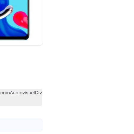
uf
écran
Audiovisuel
Divers
L’avis de la communauté