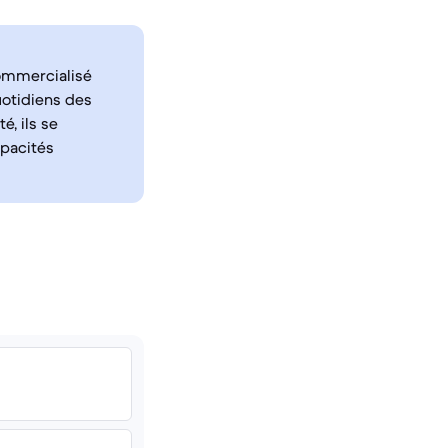
commercialisé
otidiens des
é, ils se
apacités