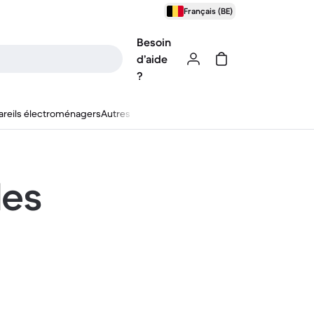
Français (BE)
Besoin
d’aide
?
reils électroménagers
Autres
les