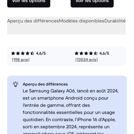
Voir les options
Voir les options
Aperçu des différences
Modèles disponibles
Durabilité
Per
4,6/5
4,6/5
(198 avis)
(13534 avis)
Aperçu des différences
Le Samsung Galaxy A06, lancé en août 2024,
est un smartphone Android conçu pour
l'entrée de gamme, offrant des
fonctionnalités essentielles pour un usage
quotidien. En contraste, l'iPhone 16 d'Apple,
sorti en septembre 2024, représente un
appareil phare sous iOS, intégrant les