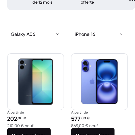
de 12 mois
offerte
Galaxy A06
iPhone 16
À partir de
À partir de
Prix reconditionné :
Prix reconditionné :
202
577
,00
€
,00
€
contre 210,00 € neuf
contre 869,00 € ne
210,00 €
neuf
869,00 €
neuf