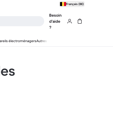
Français (BE)
Besoin
d’aide
?
reils électroménagers
Autres
les