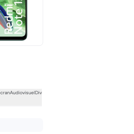
euf
écran
Audiovisuel
Divers
L’avis de la communauté