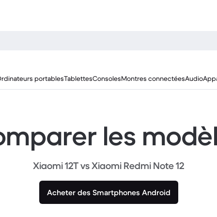
rdinateurs portables
Tablettes
Consoles
Montres connectées
Audio
Appa
mparer les modè
Xiaomi 12T vs Xiaomi Redmi Note 12
Acheter des Smartphones Android