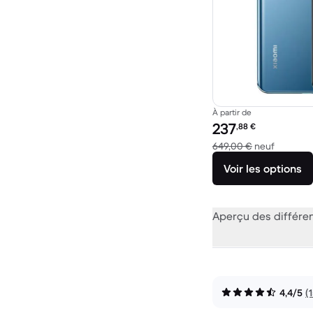
À partir de
Prix reconditionné :
237
,88
€
contre 6
649,00 €
neuf
Voir les options
Aperçu des différe
4,4/5
(