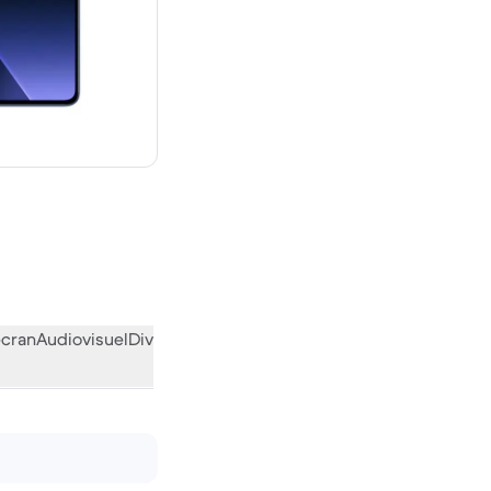
uf
écran
Audiovisuel
Divers
L’avis de la communauté