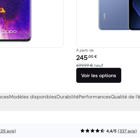
À partir de
Prix reconditionné :
245
,00
€
1 299,00 € neuf
contre 699,99 € ne
699,99 €
neuf
Voir les options
nces
Modèles disponibles
Durabilité
Performances
Qualité de l'
225 avis)
4,4/5
(337 avis)