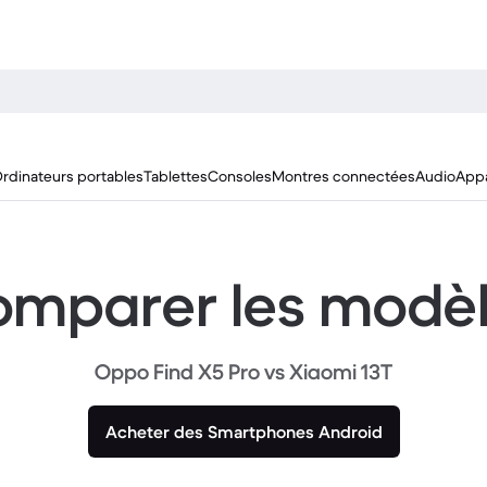
rdinateurs portables
Tablettes
Consoles
Montres connectées
Audio
Appa
mparer les modè
Oppo Find X5 Pro vs Xiaomi 13T
Acheter des Smartphones Android