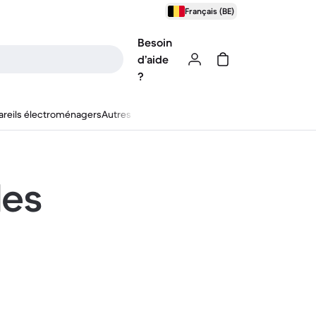
Français (BE)
Besoin
d’aide
?
reils électroménagers
Autres
les