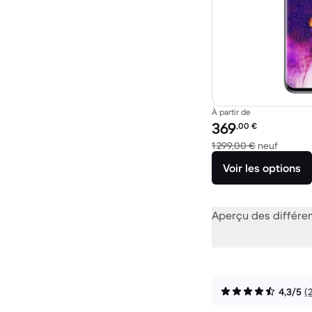
À partir de
Prix reconditionné :
369
,00
€
contre 
1 299,00 €
neuf
Voir les options
Aperçu des différe
4,3/5
(