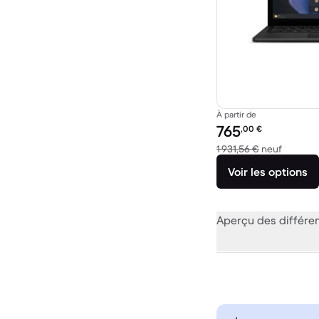
À partir de
Prix reconditionné :
765
,00
€
contre 1
1 931,56 €
neuf
Voir les options
Aperçu des différe