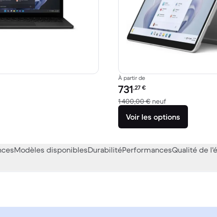
À partir de
Prix reconditionné :
731
,27
€
 931,56 € neuf
contre 1 400,00 
1 400,00 €
neuf
Voir les options
nces
Modèles disponibles
Durabilité
Performances
Qualité de l'