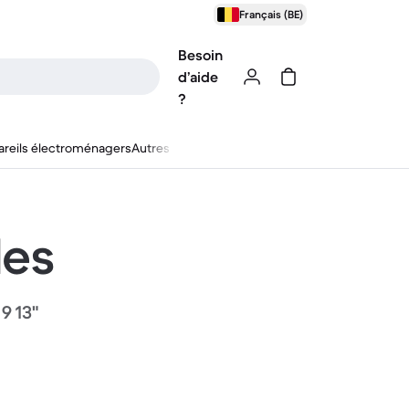
Français (BE)
Besoin
d’aide
?
reils électroménagers
Autres
les
9 13"