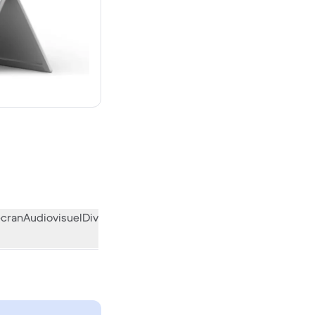
€ neuf
écran
Audiovisuel
Divers
L’avis de la communauté