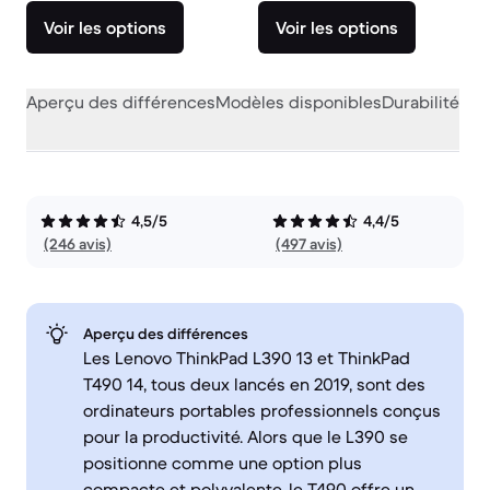
Voir les options
Voir les options
Aperçu des différences
Modèles disponibles
Durabilité
Per
4,5/5
4,4/5
(246 avis)
(497 avis)
Aperçu des différences
Les Lenovo ThinkPad L390 13 et ThinkPad
T490 14, tous deux lancés en 2019, sont des
ordinateurs portables professionnels conçus
pour la productivité. Alors que le L390 se
positionne comme une option plus
compacte et polyvalente, le T490 offre un