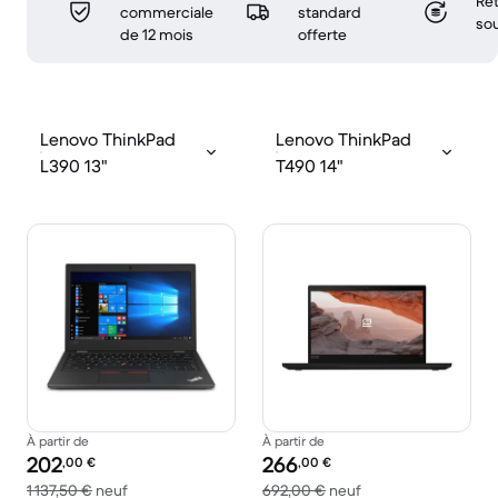
Ret
commerciale
standard
sou
de 12 mois
offerte
Lenovo ThinkPad
Lenovo ThinkPad
L390 13"
T490 14"
À partir de
À partir de
Prix reconditionné :
Prix reconditionné :
202
266
,00
€
,00
€
contre 1 137,50 € neuf
contre 692,00 € ne
1 137,50 €
neuf
692,00 €
neuf