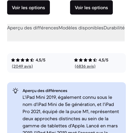
Voir les options
Voir les options
Aperçu des différences
Modèles disponibles
Durabilité
Per
4,5/5
4,5/5
(2049 avis)
(6836 avis)
Aperçu des différences
L'iPad Mini 2019, également connu sous le
nom d'iPad Mini de 5e génération, et l'iPad
Pro 2021, équipé de la puce M1, représentent
deux approches distinctes au sein de la
gamme de tablettes d'Apple. Lancé en mars
2019, l'iPad Mini 2019 met l'accent sur la