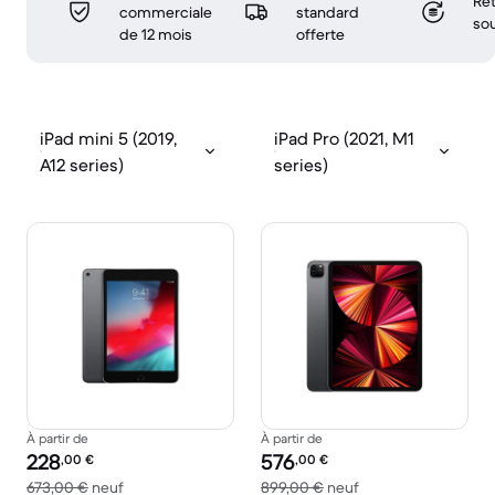
Ret
commerciale
standard
sou
de 12 mois
offerte
iPad mini 5 (2019,
iPad Pro (2021, M1
A12 series)
series)
À partir de
À partir de
Prix reconditionné :
Prix reconditionné :
228
576
,00
€
,00
€
contre 673,00 € neuf
contre 899,00 € ne
673,00 €
neuf
899,00 €
neuf