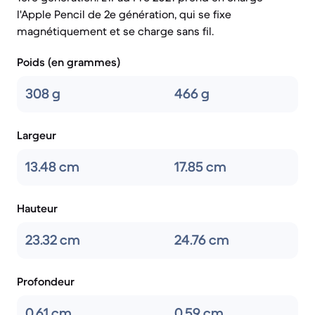
l'Apple Pencil de 2e génération, qui se fixe
magnétiquement et se charge sans fil.
Poids (en grammes)
308 g
466 g
Largeur
13.48 cm
17.85 cm
Hauteur
23.32 cm
24.76 cm
Profondeur
0.61 cm
0.59 cm