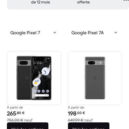
de 12 mois
offerte
Google Pixel 7
Google Pixel 7A
À partir de
À partir de
Prix reconditionné :
Prix reconditionné :
265
198
,80
€
,00
€
contre 756,00 € neuf
contre 649,99 € neu
756,00 €
neuf
649,99 €
neuf