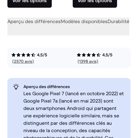
Voir les options
Voir les options
Aperçu des différences
Modèles disponibles
Durabilité
Per
4,5/5
4,5/5
(2570 avis)
(1398 avis)
Aperçu des différences
Les Google Pixel 7 (lancé en octobre 2022) et
Google Pixel 7a (lancé en mai 2023) sont
deux smartphones Android qui partagent
une expérience logicielle similaire, mais se
distinguent par des différences clés au
niveau de la conception, des capacités
photographiques et de la durabilité. Ces