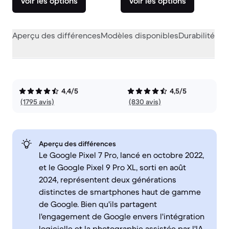
Voir les options
Voir les options
Aperçu des différences
Modèles disponibles
Durabilité
Per
4,4/5
4,5/5
(1795 avis)
(830 avis)
Aperçu des différences
Le Google Pixel 7 Pro, lancé en octobre 2022,
et le Google Pixel 9 Pro XL, sorti en août
2024, représentent deux générations
distinctes de smartphones haut de gamme
de Google. Bien qu'ils partagent
l'engagement de Google envers l'intégration
logicielle et la photographie assistée par l'IA,