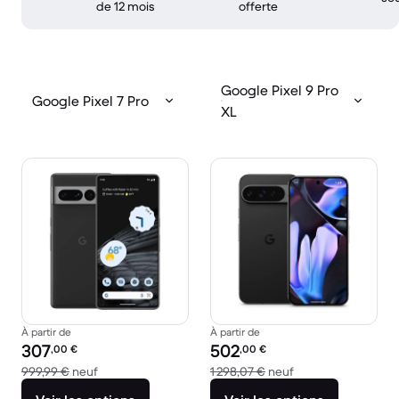
de 12 mois
offerte
Google Pixel 9 Pro
Google Pixel 7 Pro
XL
À partir de
À partir de
Prix reconditionné :
Prix reconditionné :
307
502
,00
€
,00
€
contre 999,99 € neuf
contre 1 298,07 € 
999,99 €
neuf
1 298,07 €
neuf