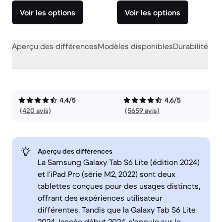
Voir les options
Voir les options
Aperçu des différences
Modèles disponibles
Durabilité
Per
4,4/5
4,6/5
(420 avis)
(5659 avis)
Aperçu des différences
La Samsung Galaxy Tab S6 Lite (édition 2024)
et l'iPad Pro (série M2, 2022) sont deux
tablettes conçues pour des usages distincts,
offrant des expériences utilisateur
différentes. Tandis que la Galaxy Tab S6 Lite
2024, lancée début 2024, s'appuie sur le