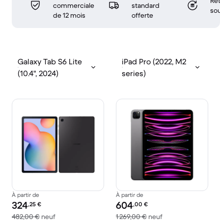
Ret
commerciale
standard
sou
de 12 mois
offerte
Galaxy Tab S6 Lite
iPad Pro (2022, M2
(10.4", 2024)
series)
À partir de
À partir de
Prix reconditionné :
Prix reconditionné :
324
604
,25
€
,00
€
contre 482,00 € neuf
contre 1 269,00 € 
482,00 €
neuf
1 269,00 €
neuf