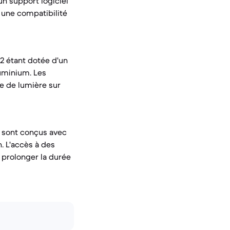
un support logiciel
i une compatibilité
22 étant dotée d'un
luminium. Les
te de lumière sur
ls sont conçus avec
. L'accès à des
 prolonger la durée