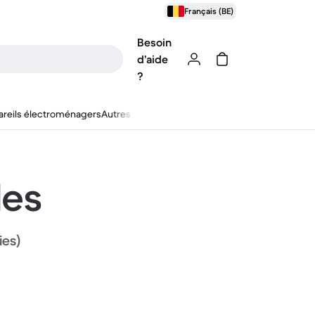
Français (BE)
Besoin
d’aide
?
reils électroménagers
Autres
les
ies)