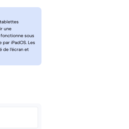
tablettes
ir une
, fonctionne sous
ée par iPadOS. Les
 de l'écran et