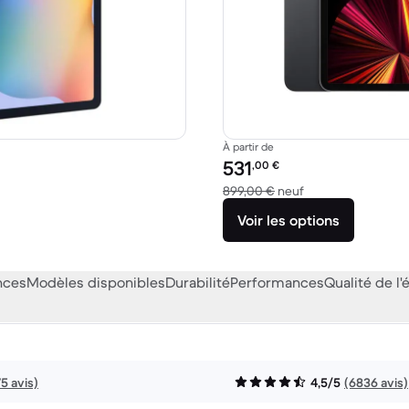
À partir de
Prix reconditionné :
531
,00
€
99,00 € neuf
contre 899,00 € n
899,00 €
neuf
Voir les options
nces
Modèles disponibles
Durabilité
Performances
Qualité de l'
75 avis)
4,5/5
(6836 avis)