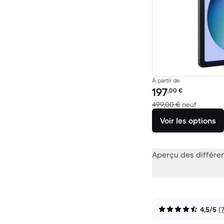
À partir de
Prix reconditionné :
197
,00
€
contre 4
499,00 €
neuf
Voir les options
Aperçu des différe
4,5/5
(