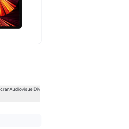
euf
écran
Audiovisuel
Divers
L’avis de la communauté