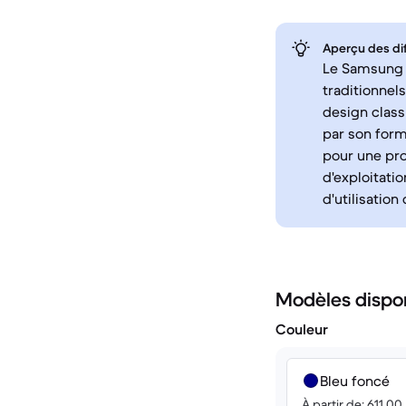
Aperçu des di
Le Samsung G
traditionne
design class
par son form
pour une pro
d'exploitati
d'utilisation
Modèles dispo
Couleur
Bleu foncé
À partir de: 611.00