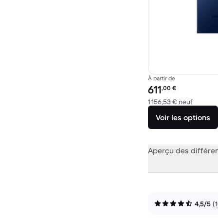
À partir de
Prix reconditionné :
611
,00
€
contre 1
1 156,53 €
neuf
Voir les options
Aperçu des différe
4,5/5
(