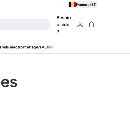
Français (BE)
Besoin
d’aide
?
reils électroménagers
Autres
les