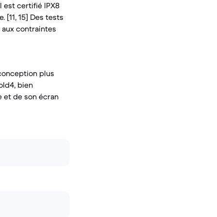
l est certifié IPX8
. [11, 15] Des tests
 aux contraintes
conception plus
old4, bien
e et de son écran