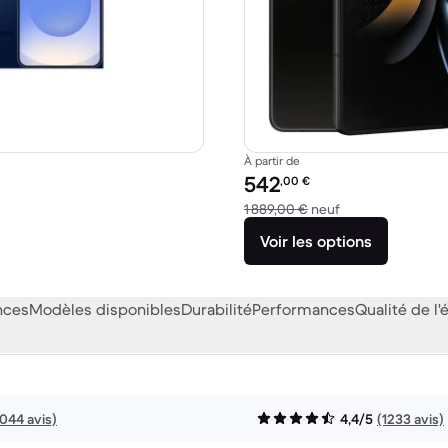
À partir de
Prix reconditionné :
542
,00
€
 156,53 € neuf
contre 1 889,00 €
1 889,00 €
neuf
Voir les options
nces
Modèles disponibles
Durabilité
Performances
Qualité de l'
1044 avis)
4,4/5
(1233 avis)