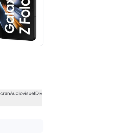
 neuf
écran
Audiovisuel
Divers
L’avis de la communauté