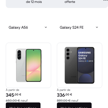
de 12 mois
offerte
Galaxy A56
Galaxy S24 FE
À partir de
À partir de
Prix reconditionné :
Prix reconditionné :
345
336
,00
€
,00
€
contre 650,00 € neuf
contre 889,00 € ne
650,00 €
neuf
889,00 €
neuf