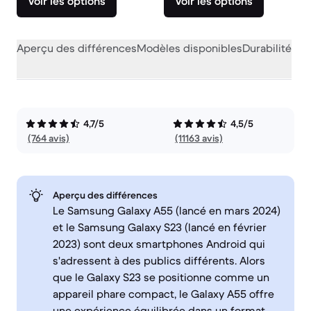
Voir les options
Voir les options
Aperçu des différences
Modèles disponibles
Durabilité
Per
4,7/5
4,5/5
(764 avis)
(11163 avis)
Aperçu des différences
Le Samsung Galaxy A55 (lancé en mars 2024)
et le Samsung Galaxy S23 (lancé en février
2023) sont deux smartphones Android qui
s'adressent à des publics différents. Alors
que le Galaxy S23 se positionne comme un
appareil phare compact, le Galaxy A55 offre
une expérience équilibrée dans un format