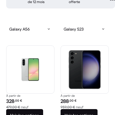
de 12 mois
offerte
Galaxy A56
Galaxy S23
À partir de
À partir de
Prix reconditionné :
Prix reconditionné :
328
288
,00
€
,00
€
contre 479,00 € neuf
contre 959,00 € ne
479,00 €
neuf
959,00 €
neuf