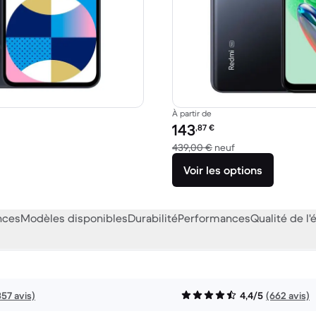
À partir de
Prix reconditionné :
143
,87
€
29,00 € neuf
contre 439,00 € n
439,00 €
neuf
Voir les options
nces
Modèles disponibles
Durabilité
Performances
Qualité de l'
357 avis)
4,4/5
(662 avis)