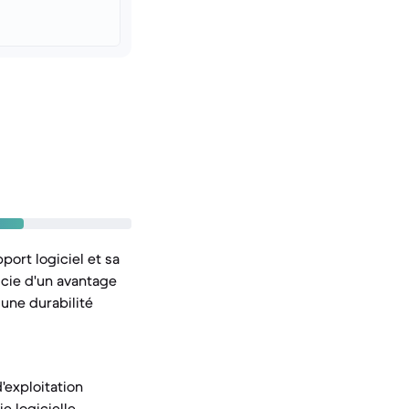
port logiciel et sa
icie d'un avantage
une durabilité
exploitation
e logicielle