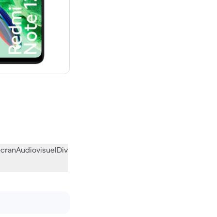
euf
écran
Audiovisuel
Divers
L’avis de la communauté