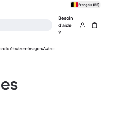
Français (BE)
Besoin
d’aide
?
reils électroménagers
Autres
les