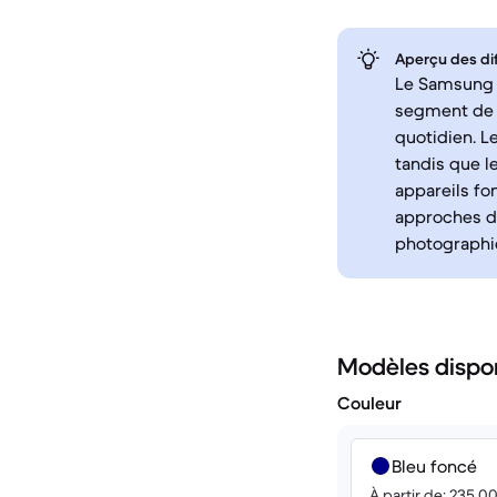
Aperçu des di
Le Samsung 
segment de m
quotidien. L
tandis que l
appareils fo
approches di
photographi
Modèles dispo
Couleur
Bleu foncé
À partir de: 235.0