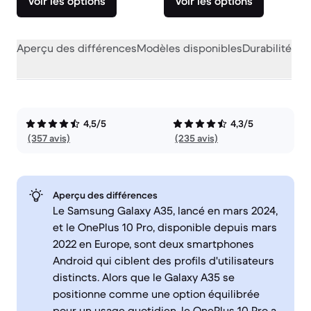
Voir les options
Voir les options
Aperçu des différences
Modèles disponibles
Durabilité
Per
4,5/5
4,3/5
(357 avis)
(235 avis)
Aperçu des différences
Le Samsung Galaxy A35, lancé en mars 2024,
et le OnePlus 10 Pro, disponible depuis mars
2022 en Europe, sont deux smartphones
Android qui ciblent des profils d'utilisateurs
distincts. Alors que le Galaxy A35 se
positionne comme une option équilibrée
pour un usage quotidien, le OnePlus 10 Pro a