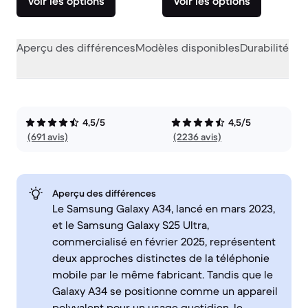
Voir les options
Voir les options
Aperçu des différences
Modèles disponibles
Durabilité
Per
4,5/5
4,5/5
(691 avis)
(2236 avis)
Aperçu des différences
Le Samsung Galaxy A34, lancé en mars 2023,
et le Samsung Galaxy S25 Ultra,
commercialisé en février 2025, représentent
deux approches distinctes de la téléphonie
mobile par le même fabricant. Tandis que le
Galaxy A34 se positionne comme un appareil
polyvalent pour un usage quotidien, le