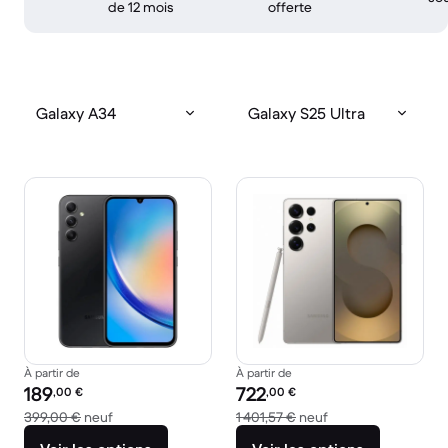
de 12 mois
offerte
Galaxy A34
Galaxy S25 Ultra
À partir de
À partir de
Prix reconditionné :
Prix reconditionné :
189
722
,00
€
,00
€
contre 399,00 € neuf
contre 1 401,57 € n
399,00 €
neuf
1 401,57 €
neuf