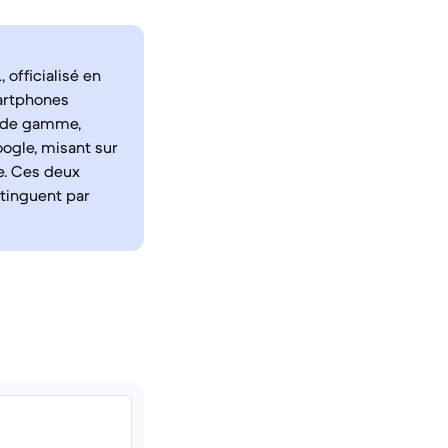
 officialisé en
artphones
u de gamme,
oogle, misant sur
e. Ces deux
stinguent par