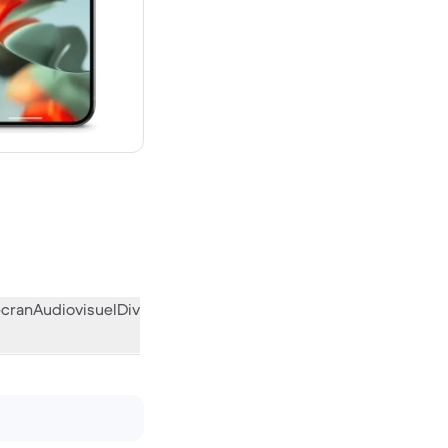
neuf
écran
Audiovisuel
Divers
L’avis de la communauté