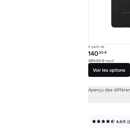
À partir de
Prix reconditionné :
140
,00
€
contre 3
389,00 €
neuf
Voir les options
Aperçu des différe
4,4/5
(