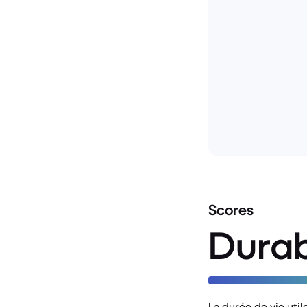
Scores
Durab
La durée de vie uti