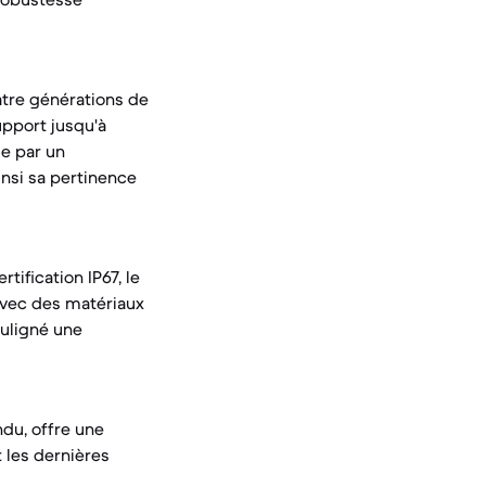
atre générations de
upport jusqu'à
ue par un
insi sa pertinence
tification IP67, le
 avec des matériaux
ouligné une
ndu, offre une
t les dernières