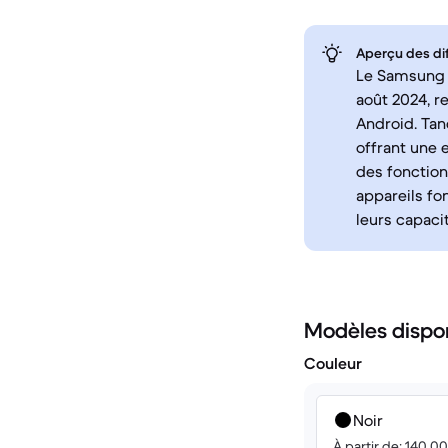
Aperçu des di
Le Samsung G
août 2024, 
Android. Tan
offrant une e
des fonction
appareils fo
leurs capacit
Modèles dispo
Couleur
Noir
À partir de: 140.0