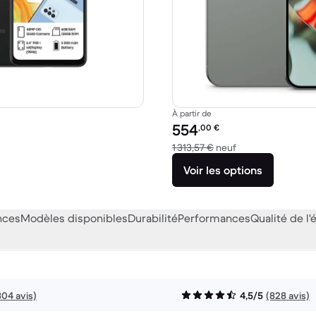
À partir de
Prix reconditionné :
554
,00
€
89,00 € neuf
contre 1 313,57 € 
1 313,57 €
neuf
Voir les options
nces
Modèles disponibles
Durabilité
Performances
Qualité de l'
804 avis)
4,5/5
(828 avis)