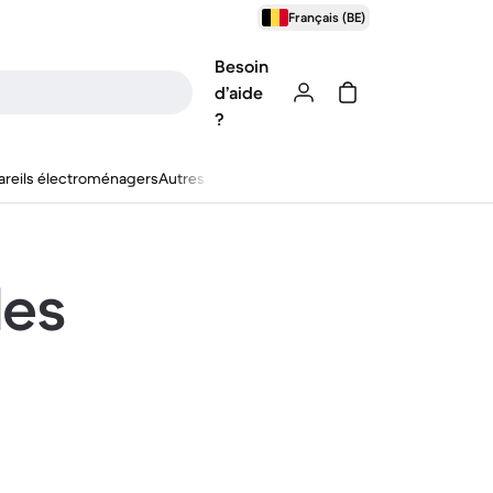
Français (BE)
Besoin
d’aide
?
reils électroménagers
Autres
les