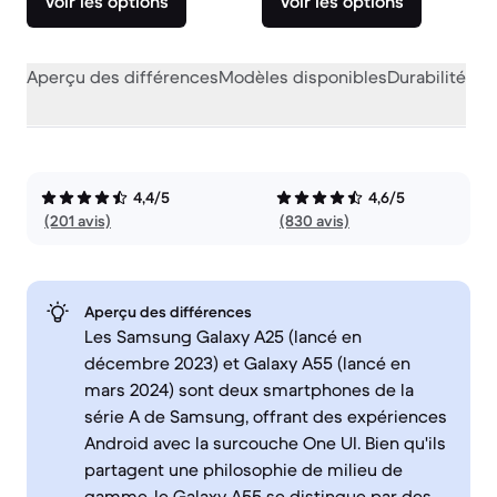
Voir les options
Voir les options
Aperçu des différences
Modèles disponibles
Durabilité
Per
4,4/5
4,6/5
(201 avis)
(830 avis)
Aperçu des différences
Les Samsung Galaxy A25 (lancé en
décembre 2023) et Galaxy A55 (lancé en
mars 2024) sont deux smartphones de la
série A de Samsung, offrant des expériences
Android avec la surcouche One UI. Bien qu'ils
partagent une philosophie de milieu de
gamme, le Galaxy A55 se distingue par des