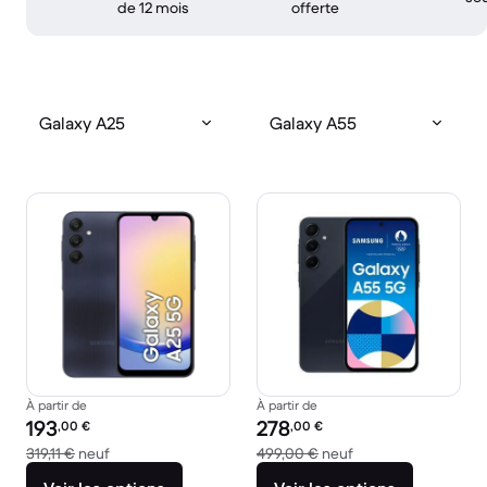
de 12 mois
offerte
Galaxy A25
Galaxy A55
À partir de
À partir de
Prix reconditionné :
Prix reconditionné :
193
278
,00
€
,00
€
contre 319,11 € neuf
contre 499,00 € ne
319,11 €
neuf
499,00 €
neuf