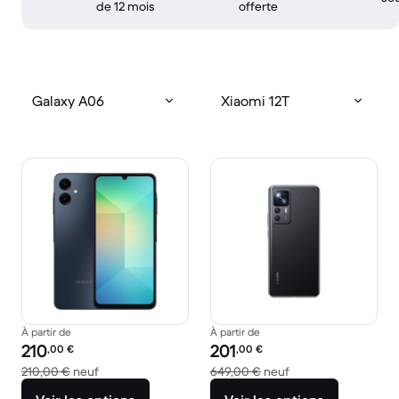
de 12 mois
offerte
Galaxy A06
Xiaomi 12T
À partir de
À partir de
Prix reconditionné :
Prix reconditionné :
210
201
,00
€
,00
€
contre 210,00 € neuf
contre 649,00 € ne
210,00 €
neuf
649,00 €
neuf