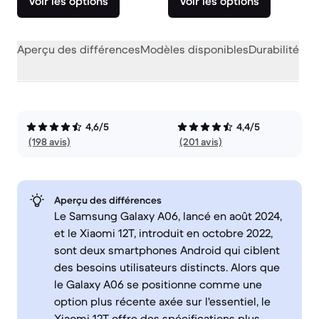
Voir les options
Voir les options
Aperçu des différences
Modèles disponibles
Durabilité
Per
4,6/5
4,4/5
(198 avis)
(201 avis)
Aperçu des différences
Le Samsung Galaxy A06, lancé en août 2024,
et le Xiaomi 12T, introduit en octobre 2022,
sont deux smartphones Android qui ciblent
des besoins utilisateurs distincts. Alors que
le Galaxy A06 se positionne comme une
option plus récente axée sur l'essentiel, le
Xiaomi 12T offre des spécifications plus