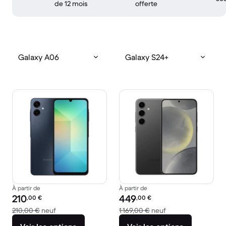
de 12 mois
offerte
Galaxy A06
Galaxy S24+
À partir de
À partir de
Prix reconditionné :
Prix reconditionné :
210
449
,00
€
,00
€
contre 210,00 € neuf
contre 1 169,00 € n
210,00 €
neuf
1 169,00 €
neuf