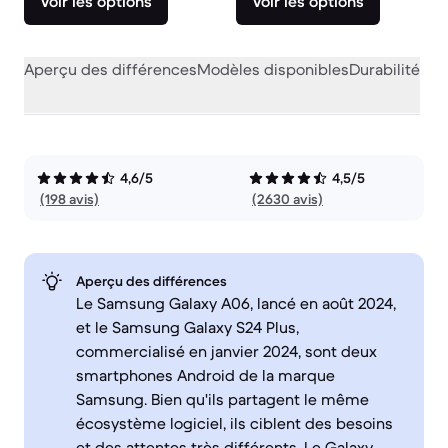
Voir les options
Voir les options
Aperçu des différences
Modèles disponibles
Durabilité
Per
4,6/5
4,5/5
(198 avis)
(2630 avis)
Aperçu des différences
Le Samsung Galaxy A06, lancé en août 2024,
et le Samsung Galaxy S24 Plus,
commercialisé en janvier 2024, sont deux
smartphones Android de la marque
Samsung. Bien qu'ils partagent le même
écosystème logiciel, ils ciblent des besoins
et des attentes très différents. Le Galaxy