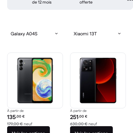
de 12 mois
offerte
Galaxy A04S
Xiaomi 13T
À partir de
À partir de
Prix reconditionné :
Prix reconditionné :
135
251
,00
€
,00
€
contre 179,00 € neuf
contre 630,00 € n
179,00 €
neuf
630,00 €
neuf