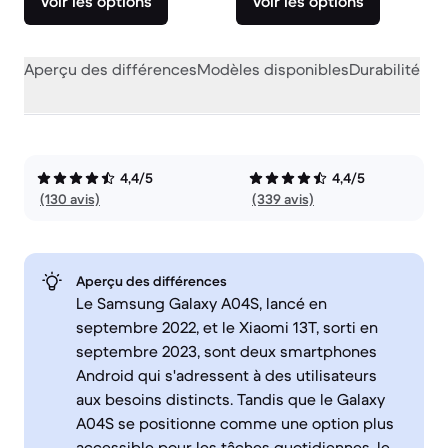
Voir les options
Voir les options
Aperçu des différences
Modèles disponibles
Durabilité
Per
4,4/5
4,4/5
(130 avis)
(339 avis)
Aperçu des différences
Le Samsung Galaxy A04S, lancé en
septembre 2022, et le Xiaomi 13T, sorti en
septembre 2023, sont deux smartphones
Android qui s'adressent à des utilisateurs
aux besoins distincts. Tandis que le Galaxy
A04S se positionne comme une option plus
accessible pour les tâches quotidiennes, le