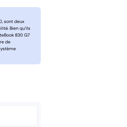
20, sont deux
ité. Bien qu'ils
liteBook 830 G7
re de
 système