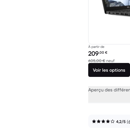
À partir de
Prix reconditionné :
209
,00
€
contre 
605,00 €
neuf
Voir les options
Aperçu des différe
4,2/5
(