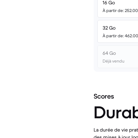
16 Go
À partir de: 252.0
32 Go
À partir de: 462.0
64 Go
Déjà vendu
Scores
Durab
La durée de vie prat
des mises à jour logi