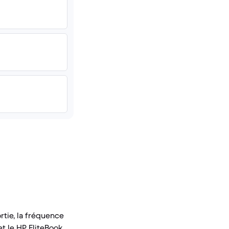
rtie, la fréquence
et le HP EliteBook