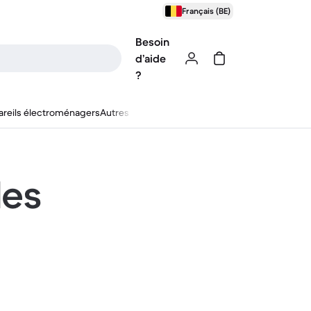
Français (BE)
Besoin
d’aide
?
reils électroménagers
Autres
les