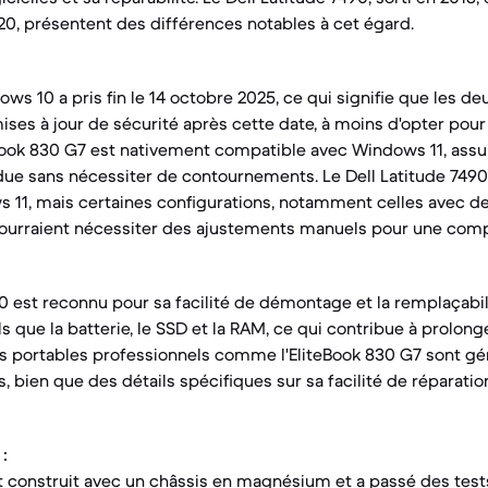
20, présentent des différences notables à cet égard.
s 10 a pris fin le 14 octobre 2025, ce qui signifie que les de
ises à jour de sécurité après cette date, à moins d'opter po
Book 830 G7 est nativement compatible avec Windows 11, assu
ndue sans nécessiter de contournements. Le Dell Latitude 7490
 11, mais certaines configurations, notamment celles avec d
urraient nécessiter des ajustements manuels pour une compat
90 est reconnu pour sa facilité de démontage et la remplaçabil
 que la batterie, le SSD et la RAM, ce qui contribue à prolong
urs portables professionnels comme l'EliteBook 830 G7 sont 
, bien que des détails spécifiques sur sa facilité de réparati
:
t construit avec un châssis en magnésium et a passé des tests