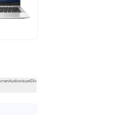
€ neuf
écran
Audiovisuel
Divers
L’avis de la communauté