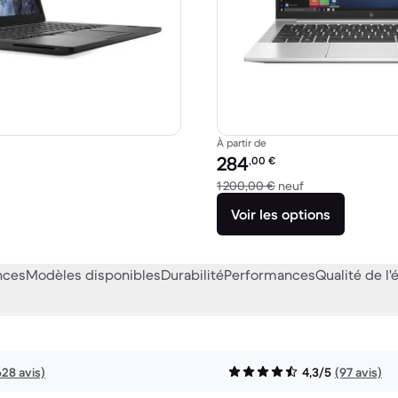
À partir de
Prix reconditionné :
284
,00
€
605,00 € neuf
contre 1 200,00 
1 200,00 €
neuf
Voir les options
nces
Modèles disponibles
Durabilité
Performances
Qualité de l'
628 avis)
4,3/5
(97 avis)